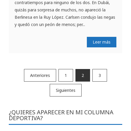
contratiempos para ninguno de los dos. En Dubái,
quizás para sorpresa de muchos, no apareció la
Berlinesa en la Ruy López. Carlsen condujo las negas
y quedó con un peón de menos; per...
Leer más
Paginación
Anteriores
1
2
3
de
Siguientes
entradas
¿QUIERES APARECER EN MI COLUMNA
DEPORTIVA?