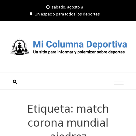
Saltar
sábado, agosto 8
al
Un espacio para todos los deportes
contenido
Etiqueta:
match
corona mundial