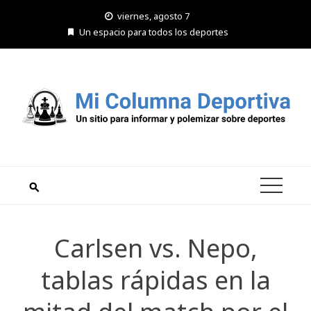
Saltar
viernes, agosto 7
al
Un espacio para todos los deportes
contenido
Carlsen vs. Nepo,
tablas rápidas en la