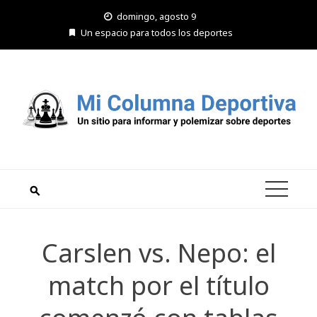
Saltar
domingo, agosto 9
al
Un espacio para todos los deportes
contenido
Carslen vs. Nepo: el
match por el título