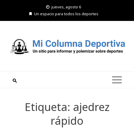
Saltar
jueves, agosto 6
al
Un espacio para todos los deportes
contenido
Etiqueta:
ajedrez
rápido