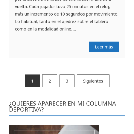
vuelta. Cada jugador tuvo 25 minutos en el reloj,
más un incremento de 10 segundos por movimiento.
Lo habitual, tanto en el ajedrez sobre el tablero
como en la modalidad online. ...
Leer más
Paginación
1
2
3
Siguientes
de
entradas
¿QUIERES APARECER EN MI COLUMNA
DEPORTIVA?