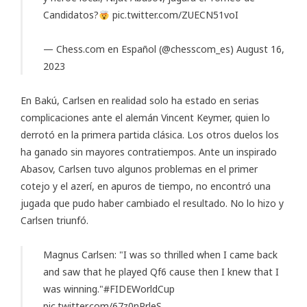
Candidatos?
pic.twitter.com/ZUECN51voI
— Chess.com en Español (@chesscom_es)
August 16,
2023
En Bakú, Carlsen en realidad solo ha estado en serias
complicaciones ante el alemán Vincent Keymer, quien lo
derrotó en la primera partida clásica. Los otros duelos los
ha ganado sin mayores contratiempos. Ante un inspirado
Abasov, Carlsen tuvo algunos problemas en el primer
cotejo y el azerí, en apuros de tiempo, no encontró una
jugada que pudo haber cambiado el resultado. No lo hizo y
Carlsen triunfó.
Magnus Carlsen: "I was so thrilled when I came back
and saw that he played Qf6 cause then I knew that I
was winning."
#FIDEWorldCup
pic.twitter.com/67z0nPrleS