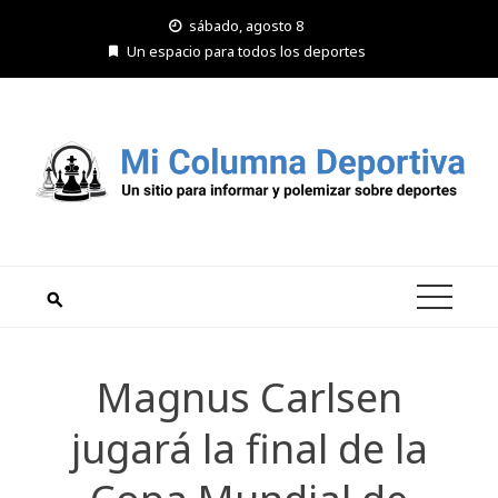
Saltar
sábado, agosto 8
al
Un espacio para todos los deportes
contenido
Magnus Carlsen
jugará la final de la