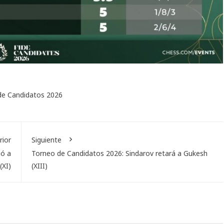
de Candidatos 2026
rior
Siguiente
ió a
Torneo de Candidatos 2026: Sindarov retará a Gukesh
(XI)
(XIII)