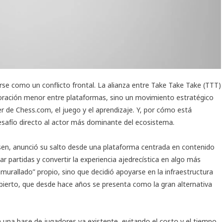
erse como un conflicto frontal. La alianza entre
Take Take Take
(TTT)
oración menor entre plataformas, sino un movimiento estratégico
r de Chess.com, el juego y el aprendizaje. Y, por cómo está
esafío directo al actor más dominante del ecosistema.
sen, anunció su salto desde una plataforma centrada en contenido
r partidas y convertir la experiencia ajedrecística en algo más
amurallado” propio, sino que decidió apoyarse en la infraestructura
 abierto, que desde hace años se presenta como la gran alternativa
 una base de jugadores ya existente, evitando el costo y el tiempo