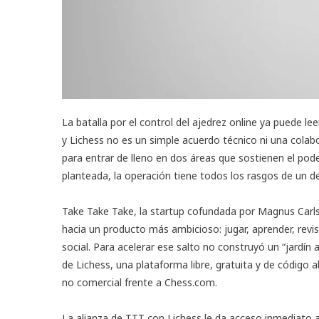
La batalla por el control del ajedrez online ya puede le
y
Lichess
no es un simple acuerdo técnico ni una colab
para entrar de lleno en dos áreas que sostienen el pode
planteada, la operación tiene todos los rasgos de un d
Take Take Take, la startup cofundada por Magnus Carl
hacia un producto más ambicioso: jugar, aprender, revisa
social. Para acelerar ese salto no construyó un “jardín 
de Lichess, una plataforma libre, gratuita y de código
no comercial frente a Chess.com.
La alianza de TTT con Lichess le da acceso inmediato a