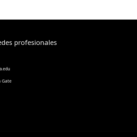
edes profesionales
a.edu
h Gate