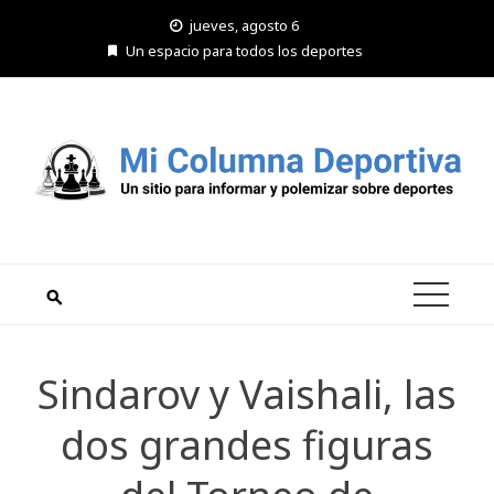
Saltar
jueves, agosto 6
al
Un espacio para todos los deportes
contenido
Sindarov y Vaishali, las
dos grandes figuras