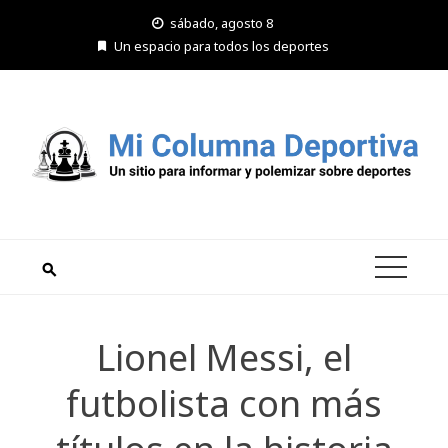
Saltar
sábado, agosto 8
al
Un espacio para todos los deportes
contenido
Lionel Messi, el
futbolista con más