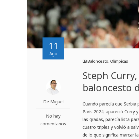
11
Ago
Baloncesto
,
Olímpicas
Steph Curry,
baloncesto d
De Miguel
Cuando parecía que Serbia p
París 2024; apareció Curry 
No hay
las gradas, parecía lista pa
comentarios
cuatro triples y volvió a sa
de lo que significa marcar l