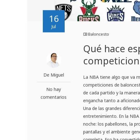
16
Jul
Baloncesto
Qué hace esp
competicion
De Miguel
La NBA tiene algo que va má
competiciones de baloncesto
No hay
de cada partido y la maner
comentarios
engancha tanto a aficionad
Una de las grandes diferenc
entretenimiento. En la NBA
noche: los pabellones, la pr
pantallas y el ambiente gen
completa. Eso ha convertido