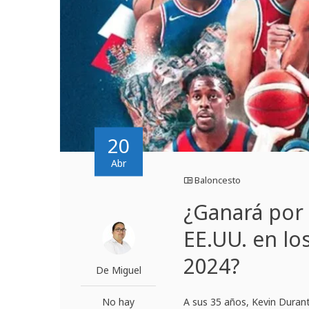
20
Abr
Baloncesto
¿Ganará por 
EE.UU. en lo
2024?
De Miguel
No hay
A sus 35 años, Kevin Durant