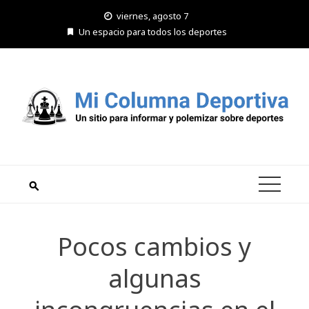
Saltar
viernes, agosto 7
al
Un espacio para todos los deportes
contenido
Pocos cambios y
algunas