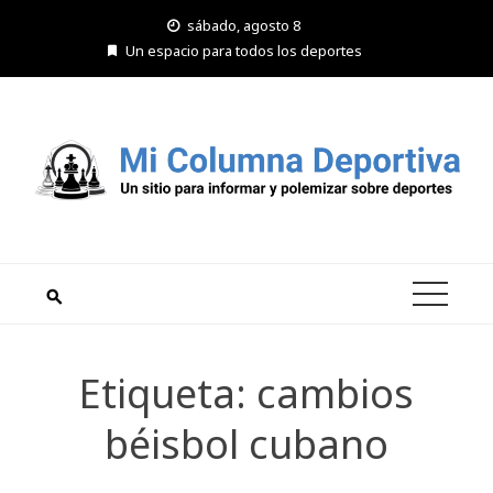
Saltar
sábado, agosto 8
al
Un espacio para todos los deportes
contenido
Etiqueta:
cambios
béisbol cubano