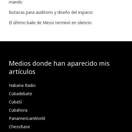
mando
Butacas para auditorio y diseño del espacio
El último baile de Messi terminó en silencio
Medios donde han aparecido mis
artículos
Habana Radio
Cubadebate
CubaSí
Cubahora
PanamericanWorld
ChessBase