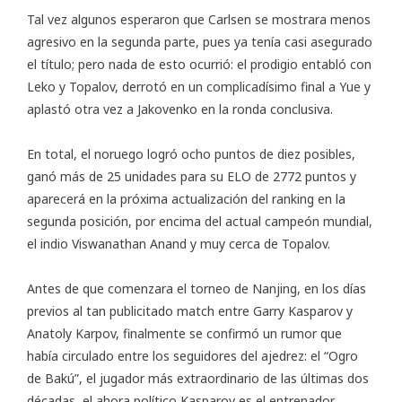
Tal vez algunos esperaron que Carlsen se mostrara menos
agresivo en la segunda parte, pues ya tenía casi asegurado
el título; pero nada de esto ocurrió: el prodigio entabló con
Leko y Topalov, derrotó en un complicadísimo final a Yue y
aplastó otra vez a Jakovenko en la ronda conclusiva.
En total, el noruego logró ocho puntos de diez posibles,
ganó más de 25 unidades para su ELO de 2772 puntos y
aparecerá en la próxima actualización del ranking en la
segunda posición, por encima del actual campeón mundial,
el indio Viswanathan Anand y muy cerca de Topalov.
Antes de que comenzara el torneo de Nanjing, en los días
previos al tan publicitado match entre Garry Kasparov y
Anatoly Karpov, finalmente se confirmó un rumor que
había circulado entre los seguidores del ajedrez: el “Ogro
de Bakú”, el jugador más extraordinario de las últimas dos
décadas, el ahora político Kasparov es el entrenador