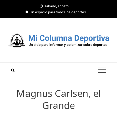
Saltar
sábado, agosto 8
al
Un espacio para todos los deportes
contenido
Magnus Carlsen, el
Grande