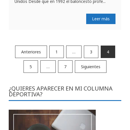
Unidos Desde que en 1992 el baloncesto profe...
Leer más
Paginación
Anteriores
1
…
3
4
de
5
…
7
Siguientes
entradas
¿QUIERES APARECER EN MI COLUMNA
DEPORTIVA?