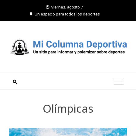
Saltar
viernes, agosto 7
al
Un espacio para todos los deportes
contenido
Olímpicas