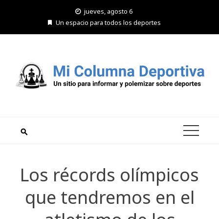
Saltar
jueves, agosto 6
al
Un espacio para todos los deportes
contenido
Los récords olímpicos
que tendremos en el