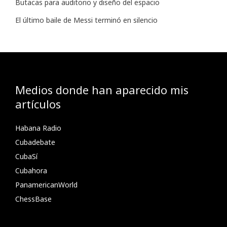
Butacas para auditorio y diseño del espacio
El último baile de Messi terminó en silencio
Medios donde han aparecido mis
artículos
Habana Radio
Cubadebate
CubaSí
Cubahora
PanamericanWorld
ChessBase