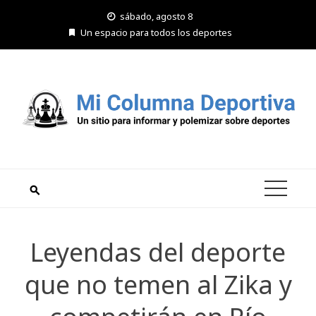
Saltar
sábado, agosto 8
al
Un espacio para todos los deportes
contenido
Leyendas del deporte
que no temen al Zika y