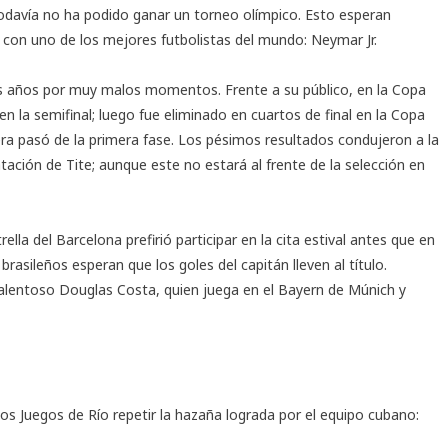
davía no ha podido ganar un torneo olímpico. Esto esperan
 con uno de los mejores futbolistas del mundo: Neymar Jr.
os años por muy malos momentos. Frente a su público, en la Copa
n la semifinal; luego fue eliminado en cuartos de final en la Copa
ra pasó de la primera fase. Los pésimos resultados condujeron a la
ación de Tite; aunque este no estará al frente de la selección en
lla del Barcelona prefirió participar en la cita estival antes que en
rasileños esperan que los goles del capitán lleven al título.
alentoso Douglas Costa, quien juega en el Bayern de Múnich y
los Juegos de Río repetir la hazaña lograda por el equipo cubano: