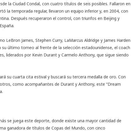
e la Ciudad Condal, con cuatro títulos de seis posibles. Fallaron en
rtó la temporada regular, llevaron un equipo inferior y, en 2004, con
tina. Después recuperaron el control, con triunfos en Beijing y
 España.
como LeBron James, Stephen Curry, LaMarcus Aldridge y James Harden
en su último torneo al frente de la selección estadounidense, el coach
s, liderados por Kevin Durant y Carmelo Anthony, que sigue siendo
ará su cuarta cita estival y buscará su tercera medalla de oro. Con
e otros, como acompañantes de Durant y Anthony, este “Dream
a.
de más se juega este deporte, donde existe una mayor cantidad de
áxima ganadora de títulos de Copas del Mundo, con cinco