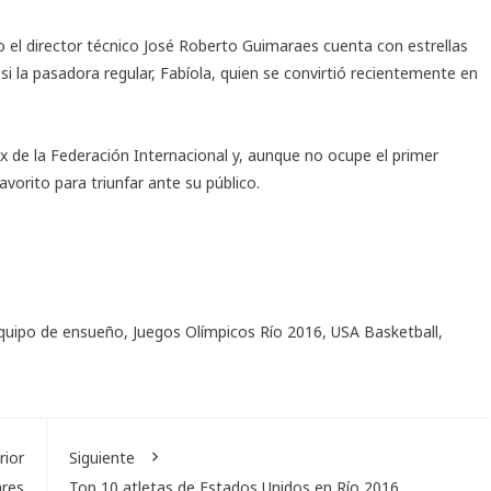
ío el director técnico José Roberto Guimaraes cuenta con estrellas
i la pasadora regular, Fabíola, quien se convirtió recientemente en
x de la Federación Internacional y, aunque no ocupe el primer
vorito para triunfar ante su público.
quipo de ensueño
,
Juegos Olímpicos Río 2016
,
USA Basketball
,
rior
Siguiente
ares
Top 10 atletas de Estados Unidos en Río 2016