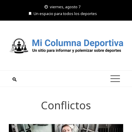
Saltar
viernes, agosto 7
al
Un espacio para todos los deportes
contenido
Conflictos