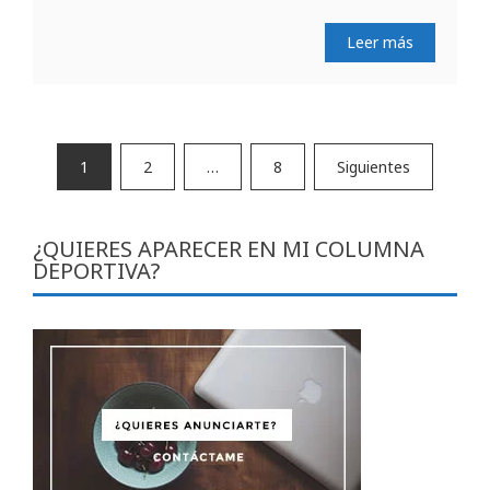
Leer más
Paginación
1
2
…
8
Siguientes
de
entradas
¿QUIERES APARECER EN MI COLUMNA
DEPORTIVA?