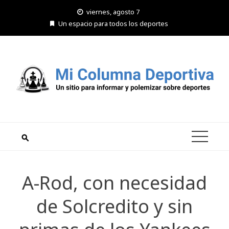
Saltar
viernes, agosto 7
al
Un espacio para todos los deportes
contenido
A-Rod, con necesidad
de Solcredito y sin