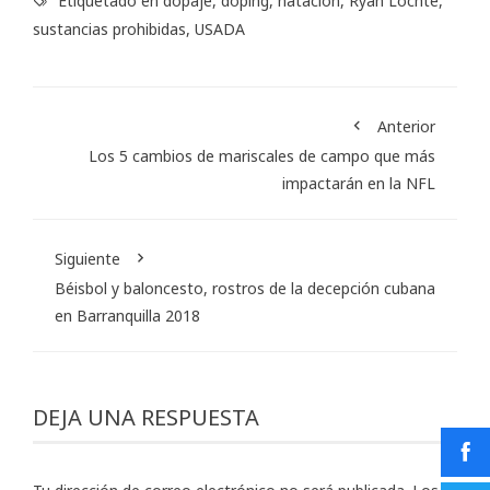
Etiquetado en
dopaje
,
doping
,
natación
,
Ryan Lochte
,
sustancias prohibidas
,
USADA
Anterior
Los 5 cambios de mariscales de campo que más
impactarán en la NFL
Siguiente
Béisbol y baloncesto, rostros de la decepción cubana
en Barranquilla 2018
DEJA UNA RESPUESTA