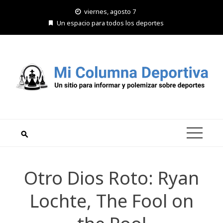
Saltar
viernes, agosto 7
al
Un espacio para todos los deportes
contenido
Otro Dios Roto: Ryan
Lochte, The Fool on