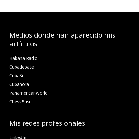
Medios donde han aparecido mis
artículos
Habana Radio
Cubadebate
CubaSí
Cubahora
PanamericanWorld
ChessBase
Mis redes profesionales
LinkedIn