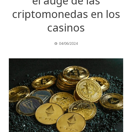
el auge de las
criptomonedas en los
casinos
04/06/2024