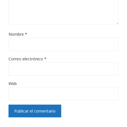
Nombre
*
Correo electrónico
*
Web