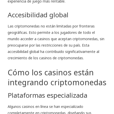
experiencia de juego más rentable.
Accesibilidad global
Las criptomonedas no están limitadas por fronteras
geográficas. Esto permite a los jugadores de todo el
mundo acceder a casinos que aceptan criptomonedas, sin
preocuparse por las restricciones de su país. Esta
accesibilidad global ha contribuido significativamente al
crecimiento de los casinos de criptomonedas.
Cómo los casinos están
integrando criptomonedas
Plataformas especializada
Algunos casinos en línea se han especializado
completamente en criptomonedas, diseñando sus