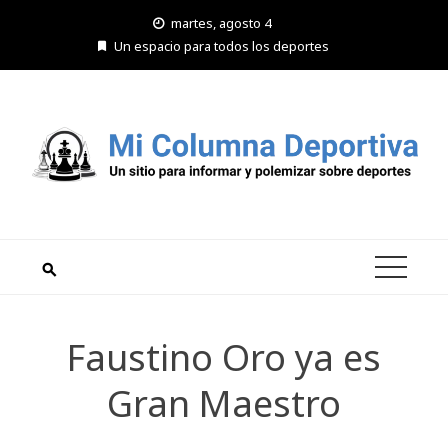
Saltar
martes, agosto 4
al
Un espacio para todos los deportes
contenido
Faustino Oro ya es
Gran Maestro