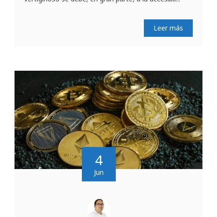
Leer más
4
Jun