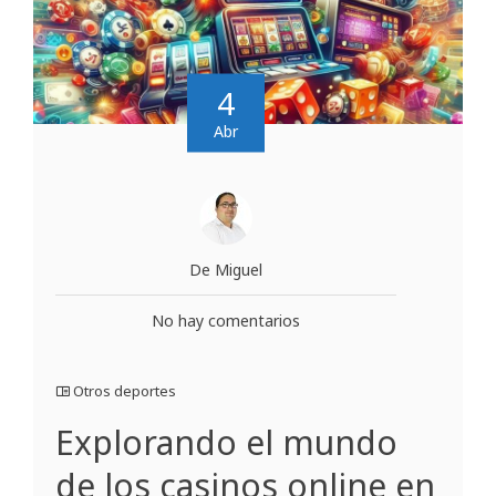
4
Abr
De Miguel
No hay comentarios
Otros deportes
Explorando el mundo
de los casinos online en