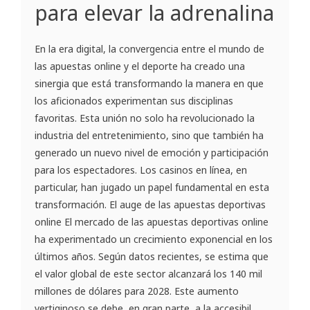
para elevar la adrenalina
En la era digital, la convergencia entre el mundo de
las apuestas online y el deporte ha creado una
sinergia que está transformando la manera en que
los aficionados experimentan sus disciplinas
favoritas. Esta unión no solo ha revolucionado la
industria del entretenimiento, sino que también ha
generado un nuevo nivel de emoción y participación
para los espectadores. Los casinos en línea, en
particular, han jugado un papel fundamental en esta
transformación. El auge de las apuestas deportivas
online El mercado de las apuestas deportivas online
ha experimentado un crecimiento exponencial en los
últimos años. Según datos recientes, se estima que
el valor global de este sector alcanzará los 140 mil
millones de dólares para 2028. Este aumento
vertiginoso se debe, en gran parte, a la accesibil...