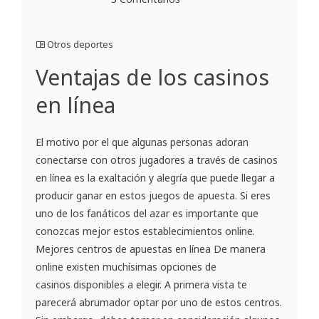
Otros deportes
Ventajas de los casinos
en línea
El motivo por el que algunas personas adoran
conectarse con otros jugadores a través de casinos
en línea es la exaltación y alegría que puede llegar a
producir ganar en estos juegos de apuesta. Si eres
uno de los fanáticos del azar es importante que
conozcas mejor estos establecimientos online.
Mejores centros de apuestas en línea De manera
online existen muchísimas opciones de
casinos disponibles a elegir. A primera vista te
parecerá abrumador optar por uno de estos centros.