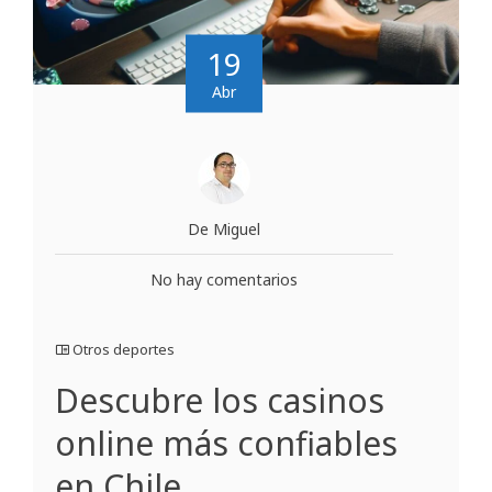
19
Abr
De Miguel
No hay comentarios
Otros deportes
Descubre los casinos
online más confiables
en Chile