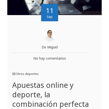
11
Sep
De Miguel
No hay comentarios
Otros deportes
Apuestas online y
deporte, la
combinación perfecta