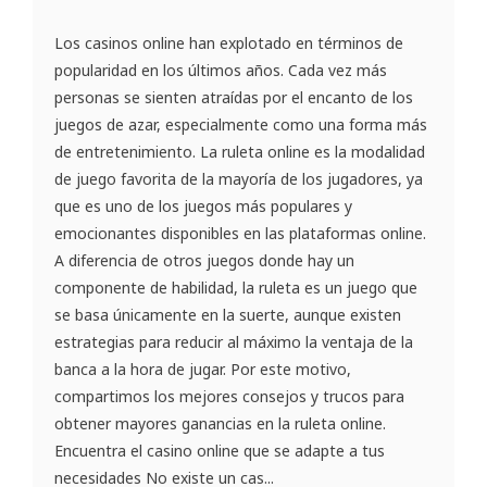
Los casinos online han explotado en términos de
popularidad en los últimos años. Cada vez más
personas se sienten atraídas por el encanto de los
juegos de azar, especialmente como una forma más
de entretenimiento. La ruleta online es la modalidad
de juego favorita de la mayoría de los jugadores, ya
que es uno de los juegos más populares y
emocionantes disponibles en las plataformas online.
A diferencia de otros juegos donde hay un
componente de habilidad, la ruleta es un juego que
se basa únicamente en la suerte, aunque existen
estrategias para reducir al máximo la ventaja de la
banca a la hora de jugar. Por este motivo,
compartimos los mejores consejos y trucos para
obtener mayores ganancias en la ruleta online.
Encuentra el casino online que se adapte a tus
necesidades No existe un cas...