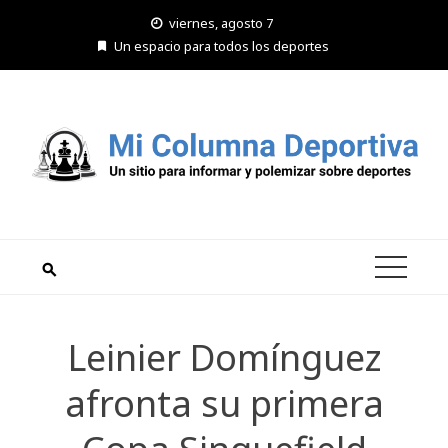
Saltar
viernes, agosto 7
al
Un espacio para todos los deportes
contenido
Leinier Domínguez
afronta su primera