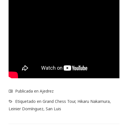
Publicada en
Ajedrez
Etiquetado en
Grand Chess Tour
,
Hikaru Nakamura
,
Leinier Domínguez
,
San Luis