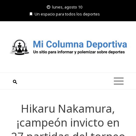
Saltar
lunes, agosto 10
al
Un espacio para todos los deportes
contenido
Hikaru Nakamura,
¡campeón invicto en