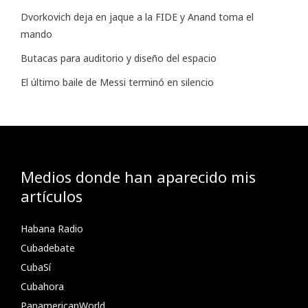
Dvorkovich deja en jaque a la FIDE y Anand toma el
mando
Butacas para auditorio y diseño del espacio
El último baile de Messi terminó en silencio
Medios donde han aparecido mis
artículos
Habana Radio
Cubadebate
CubaSí
Cubahora
PanamericanWorld