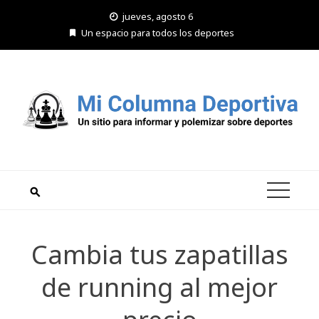
Saltar
jueves, agosto 6
al
Un espacio para todos los deportes
contenido
Cambia tus zapatillas
de running al mejor