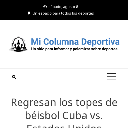
Saltar
sábado, agosto 8
al
Un espacio para todos los deportes
contenido
Regresan los topes de
béisbol Cuba vs.