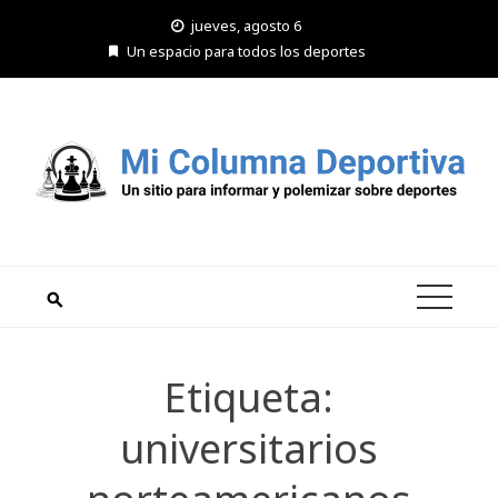
Saltar
jueves, agosto 6
al
Un espacio para todos los deportes
contenido
Etiqueta:
universitarios