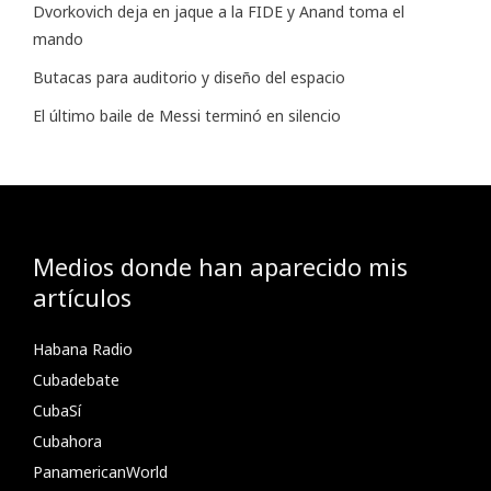
Dvorkovich deja en jaque a la FIDE y Anand toma el
mando
Butacas para auditorio y diseño del espacio
El último baile de Messi terminó en silencio
Medios donde han aparecido mis
artículos
Habana Radio
Cubadebate
CubaSí
Cubahora
PanamericanWorld