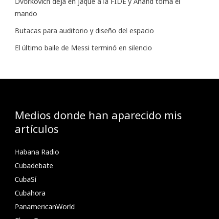
Dvorkovich deja en jaque a la FIDE y Anand toma el
mando
Butacas para auditorio y diseño del espacio
El último baile de Messi terminó en silencio
Medios donde han aparecido mis
artículos
Habana Radio
Cubadebate
CubaSí
Cubahora
PanamericanWorld