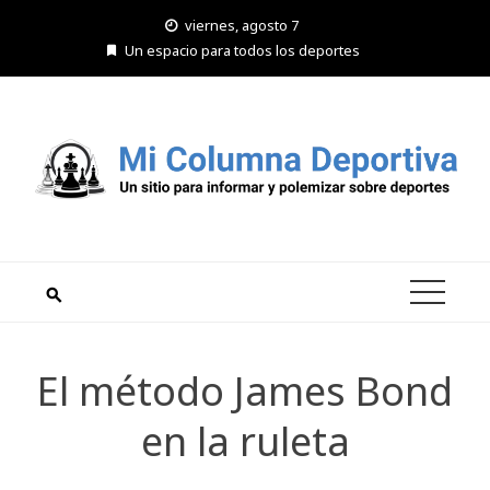
Saltar
viernes, agosto 7
al
Un espacio para todos los deportes
contenido
El método James Bond
en la ruleta