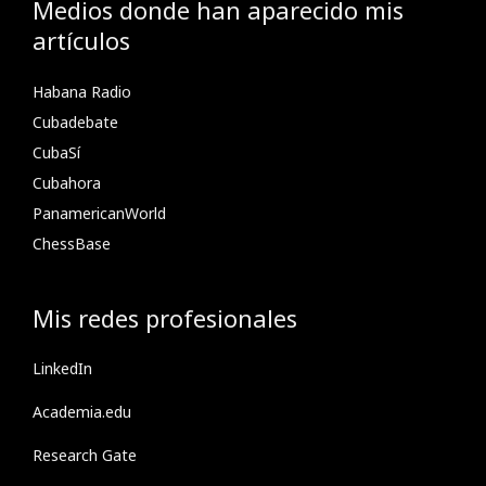
Medios donde han aparecido mis
artículos
Habana Radio
Cubadebate
CubaSí
Cubahora
PanamericanWorld
ChessBase
Mis redes profesionales
LinkedIn
Academia.edu
Research Gate