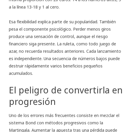
a la línea 13-18 y 1 al cero.
Esa flexibilidad explica parte de su popularidad. También
pesa el componente psicológico. Perder menos giros
produce una sensación de control, aunque el riesgo
financiero siga presente. La ruleta, como todo juego de
azar, no recuerda resultados anteriores. Cada lanzamiento
es independiente. Una secuencia de números bajos puede
destruir rápidamente varios beneficios pequeños
acumulados.
El peligro de convertirla en
progresión
Uno de los errores más frecuentes consiste en mezclar el
sistema Bond con métodos progresivos como la
Martingala. Aumentar la apuesta tras una pérdida puede