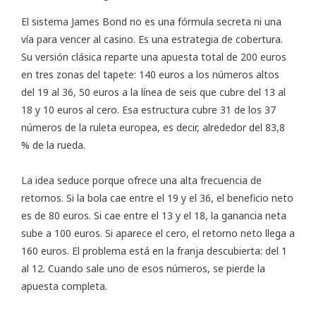
El sistema James Bond no es una fórmula secreta ni una
vía para vencer al casino. Es una estrategia de cobertura.
Su versión clásica reparte una apuesta total de 200 euros
en tres zonas del tapete: 140 euros a los números altos
del 19 al 36, 50 euros a la línea de seis que cubre del 13 al
18 y 10 euros al cero. Esa estructura cubre 31 de los 37
números de la ruleta europea, es decir, alrededor del 83,8
% de la rueda.
La idea seduce porque ofrece una alta frecuencia de
retornos. Si la bola cae entre el 19 y el 36, el beneficio neto
es de 80 euros. Si cae entre el 13 y el 18, la ganancia neta
sube a 100 euros. Si aparece el cero, el retorno neto llega a
160 euros. El problema está en la franja descubierta: del 1
al 12. Cuando sale uno de esos números, se pierde la
apuesta completa.