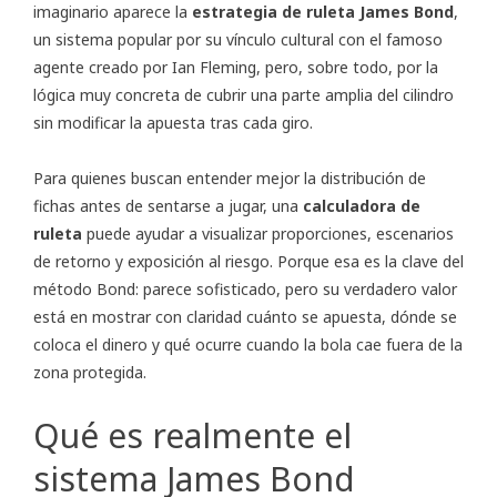
imaginario aparece la
estrategia de ruleta James Bond
,
un sistema popular por su vínculo cultural con el famoso
agente creado por Ian Fleming, pero, sobre todo, por la
lógica muy concreta de cubrir una parte amplia del cilindro
sin modificar la apuesta tras cada giro.
Para quienes buscan entender mejor la distribución de
fichas antes de sentarse a jugar, una
calculadora de
ruleta
puede ayudar a visualizar proporciones, escenarios
de retorno y exposición al riesgo. Porque esa es la clave del
método Bond: parece sofisticado, pero su verdadero valor
está en mostrar con claridad cuánto se apuesta, dónde se
coloca el dinero y qué ocurre cuando la bola cae fuera de la
zona protegida.
Qué es realmente el
sistema James Bond