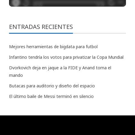
ENTRADAS RECIENTES
Mejores herramientas de bigdata para futbol
Infantino tendría los votos para privatizar la Copa Mundial
Dvorkovich deja en jaque a la FIDE y Anand toma el
mando
Butacas para auditorio y diseño del espacio
El último baile de Messi terminó en silencio