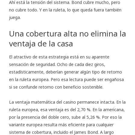
Ahí está la tensión del sistema. Bond cubre mucho, pero
no cubre todo. Y en la ruleta, lo que queda fuera también
juega.
Una cobertura alta no elimina la
ventaja de la casa
El atractivo de esta estrategia está en su aparente
sensación de seguridad. Ocho de cada diez giros,
estadísticamente, deberían generar algún tipo de retorno
en la ruleta europea. Pero esa lectura puede ser engañosa
si se confunde retorno con beneficio sostenible.
La ventaja matemática del casino permanece intacta. En la
ruleta europea, esa ventaja es del 2,70 %. En la americana,
por la presencia del doble cero, sube al 5,26 %. Por eso la
variante europea resulta más eficiente para cualquier
sistema de cobertura, incluido el James Bond. A largo