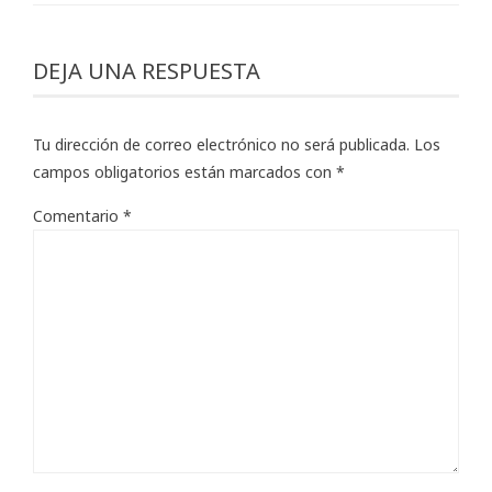
DEJA UNA RESPUESTA
Tu dirección de correo electrónico no será publicada.
Los
campos obligatorios están marcados con
*
Comentario
*