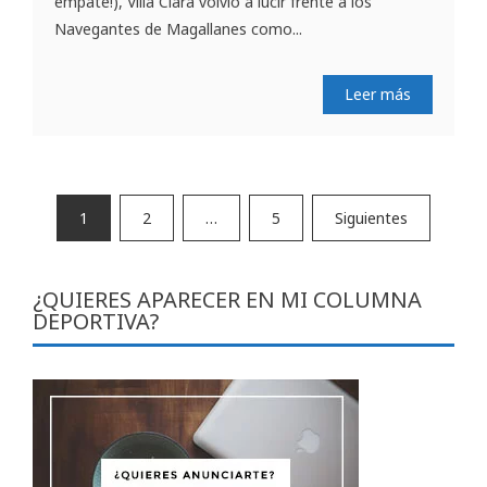
empate!), Villa Clara volvió a lucir frente a los
Navegantes de Magallanes como...
Leer más
Paginación
1
2
…
5
Siguientes
de
entradas
¿QUIERES APARECER EN MI COLUMNA
DEPORTIVA?