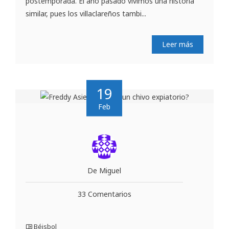
postemporada. El año pasado vivimos una historia
similar, pues los villaclareños tambi...
Leer más
19
Feb
De Miguel
33 Comentarios
Béisbol