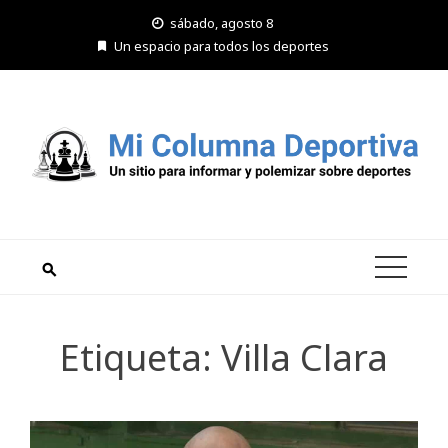
Saltar
sábado, agosto 8
al
Un espacio para todos los deportes
contenido
Etiqueta:
Villa Clara