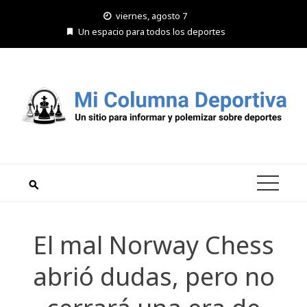
Saltar
viernes, agosto 7
al
Un espacio para todos los deportes
contenido
El mal Norway Chess
abrió dudas, pero no