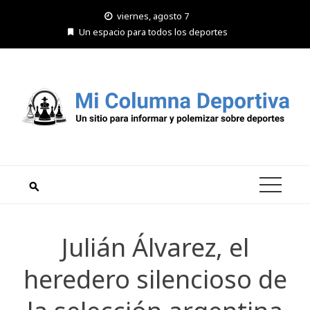
Saltar
viernes, agosto 7
al
Un espacio para todos los deportes
contenido
Julián Álvarez, el
heredero silencioso de