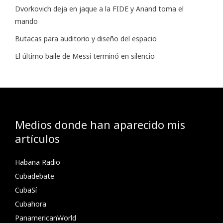
Dvorkovich deja en jaque a la FIDE y Anand toma el
mando
Butacas para auditorio y diseño del espacio
El último baile de Messi terminó en silencio
Medios donde han aparecido mis
artículos
Habana Radio
Cubadebate
CubaSí
Cubahora
PanamericanWorld