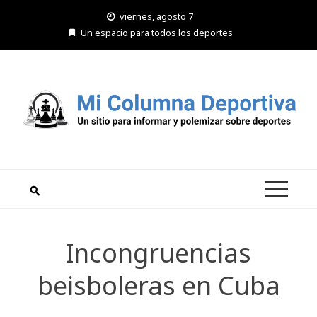
Saltar
viernes, agosto 7
al
Un espacio para todos los deportes
contenido
Incongruencias
beisboleras en Cuba