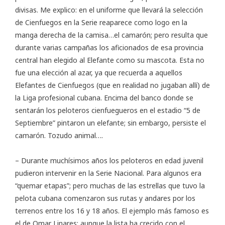
divisas. Me explico: en el uniforme que llevará la selección
de Cienfuegos en la Serie reaparece como logo en la
manga derecha de la camisa…el camarón; pero resulta que
durante varias campañas los aficionados de esa provincia
central han elegido al Elefante como su mascota. Esta no
fue una elección al azar, ya que recuerda a aquellos
Elefantes de Cienfuegos (que en realidad no jugaban allí) de
la Liga profesional cubana. Encima del banco donde se
sentarán los peloteros cienfuegueros en el estadio “5 de
Septiembre” pintaron un elefante; sin embargo, persiste el
camarón. Tozudo animal….
– Durante muchísimos años los peloteros en edad juvenil
pudieron intervenir en la Serie Nacional. Para algunos era
“quemar etapas”; pero muchas de las estrellas que tuvo la
pelota cubana comenzaron sus rutas y andares por los
terrenos entre los 16 y 18 años. El ejemplo más famoso es
el de Omar Linares; aunque la lista ha crecido con el