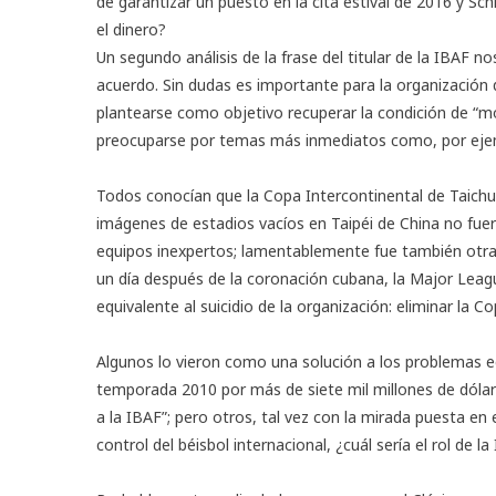
de garantizar un puesto en la cita estival de 2016 y Sch
el dinero?
Un segundo análisis de la frase del titular de la IBAF n
acuerdo. Sin dudas es importante para la organizació
plantearse como objetivo recuperar la condición de “mo
preocuparse por temas más inmediatos como, por ejem
Todos conocían que la Copa Intercontinental de Taichu
imágenes de estadios vacíos en Taipéi de China no fuer
equipos inexpertos; lamentablemente fue también otra
un día después de la coronación cubana, la Major Leagu
equivalente al suicidio de la organización: eliminar la 
Algunos lo vieron como una solución a los problemas
temporada 2010 por más de siete mil millones de dólar
a la IBAF”; pero otros, tal vez con la mirada puesta en
control del béisbol internacional, ¿cuál sería el rol de 