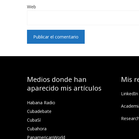
Web
Medios donde han
Mis r
aparecido mis artículos
LinkedIn
Habana Radio
Academi
Cubadebate
Researc
CubaSí
Cubahora
PanamericanWorld