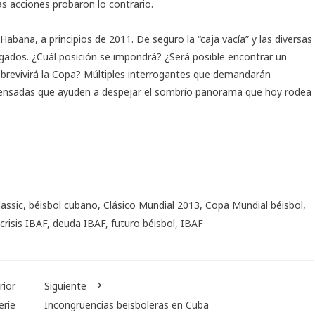
as acciones probaron lo contrario.
Habana, a principios de 2011. De seguro la “caja vacía” y las diversas
legados. ¿Cuál posición se impondrá? ¿Será posible encontrar un
brevivirá la Copa? Múltiples interrogantes que demandarán
pensadas que ayuden a despejar el sombrío panorama que hoy rodea
lassic
,
béisbol cubano
,
Clásico Mundial 2013
,
Copa Mundial béisbol
,
crisis IBAF
,
deuda IBAF
,
futuro béisbol
,
IBAF
rior
Siguiente
erie
Incongruencias beisboleras en Cuba