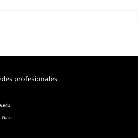
edes profesionales
a.edu
h Gate