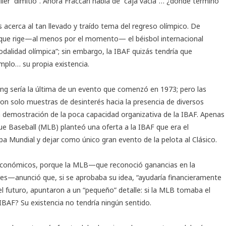
iller “dimitió”. Ahora Fraccari habla de “caja vacía”… ¿dónde terminó
os acerca al tan llevado y traído tema del regreso olímpico. De
n que rige—al menos por el momento— el béisbol internacional
dalidad olímpica”; sin embargo, la IBAF quizás tendría que
plo… su propia existencia.
ng sería la última de un evento que comenzó en 1973; pero las
on solo muestras de desinterés hacia la presencia de diversos
 demostración de la poca capacidad organizativa de la IBAF. Apenas
e Baseball (MLB) planteó una oferta a la IBAF que era el
Copa Mundial y dejar como único gran evento de la pelota al Clásico.
 económicos, porque la MLB—que reconoció ganancias en la
es—anunció que, si se aprobaba su idea, “ayudaría financieramente
 el futuro, apuntaron a un “pequeño” detalle: si la MLB tomaba el
la IBAF? Su existencia no tendría ningún sentido.