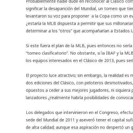
Probablemente nadie dude en reconocer al Clásico com
significar la desaparición del Mundial, un torneo que t
levantaron su voz para proponer a la Copa como un event
¿estaría la MLB dispuesta a permitir que sus millonaria
determinar a los “otros” que acompañarían a Estados 
Si este fuera el plan de la MLB, pues entonces no serí
“torneo clasificatorio”. No obstante, si la IBAF y la ML
los equipos interesados en el Clásico de 2013, pues ser
El proyecto luce atractivo; sin embargo, la realidad es 
dos ediciones del Clásico, con peloteros desmotivados,
opuestos a ceder a sus mejores jugadores, ni siquiera 
lanzadores ¿realmente habría posibilidades de convoca
Los delegados que intervinieron en el Congreso, efectu
sede del Mundial de 2011 y aseveró tener el capital s
de alta calidad; aunque esa aspiración no despertó un 