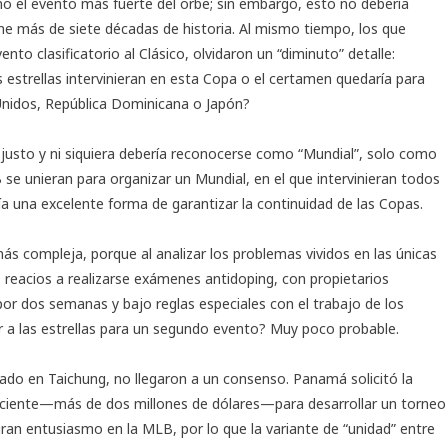
o el evento más fuerte del orbe; sin embargo, esto no debería
iene más de siete décadas de historia. Al mismo tiempo, los que
o clasificatorio al Clásico, olvidaron un “diminuto” detalle:
s estrellas intervinieran en esta Copa o el certamen quedaría para
Unidos, República Dominicana o Japón?
a justo y ni siquiera debería reconocerse como “Mundial”, solo como
B se unieran para organizar un Mundial, en el que intervinieran todos
ía una excelente forma de garantizar la continuidad de las Copas.
más compleja, porque al analizar los problemas vividos en las únicas
 reacios a realizarse exámenes antidoping, con propietarios
por dos semanas y bajo reglas especiales con el trabajo de los
r a las estrellas para un segundo evento? Muy poco probable.
ado en Taichung, no llegaron a un consenso. Panamá solicitó la
uficiente—más de dos millones de dólares—para desarrollar un torneo
gran entusiasmo en la MLB, por lo que la variante de “unidad” entre