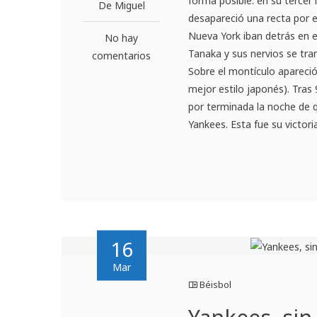
forma posible: en su tercer
De Miguel
desapareció una recta por e
Nueva York iban detrás en 
No hay
Tanaka y sus nervios se tran
comentarios
Sobre el montículo apareció
mejor estilo japonés). Tras
por terminada la noche de q
Yankees. Esta fue su victor
16
Mar
Béisbol