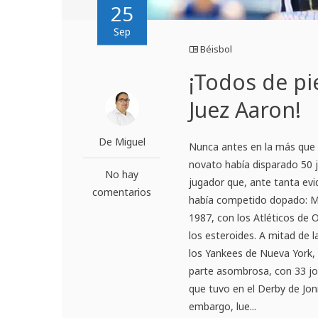
25
Sep
Béisbol
¡Todos de pi
Juez Aaron!
De Miguel
Nunca antes en la más que c
novato había disparado 50 
No hay
jugador que, ante tanta ev
comentarios
había competido dopado: Ma
1987, con los Atléticos de 
los esteroides. A mitad de
los Yankees de Nueva York, 
parte asombrosa, con 33 jon
que tuvo en el Derby de Jonr
embargo, lue...