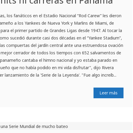
 hits ni carreras en Panamá
las, los fanáticos en el Estadio Nacional “Rod Carew” les dieron
anameño a los Yankees de Nueva York y Marlins de Miami, de
para el primer partido de Grandes Ligas desde 1947. Al tocar la
omo sucedió durante casi dos décadas en el “Yankee Stadium”,
las compuertas del jardín central ante una estruendosa ovación
, el mejor cerrador de todos los tiempos con 652 salvamentos de
o panameño cantaba el himno nacional y yo estaba parado en
sueño que no había podido en mi vida disfrutar", dijo Rivera
r lanzamiento de la 'Serie de la Leyenda'. "Fue algo increíb...
Leer más