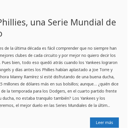
Phillies, una Serie Mundial de
o
ales de la última década es fácil comprender que no siempre han
s mejores clubes de cada circuito y por mejor no quiero decir los
Pues bien, todo eso quedó atrás cuando los Yankees lograron
Angels y días antes los Phillies habían aplastado a Joe Torre y
hora Manny Ramírez sí esté disfrutando de una buena ducha,
 25 millones de dólares más en sus bolsillos; aunque… ¿quién dice
e la temporada para los Dodgers, en el cuarto partido frente
u ducha, no estaba tranquilo también? Los Yankees y los
eremos, el mejor duelo en las Series Mundiales de la últim...
Leer más