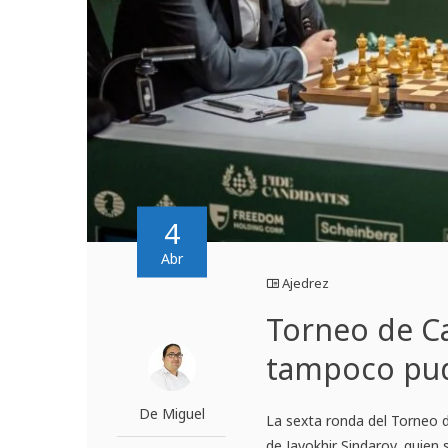
4
Abr
Ajedrez
Torneo de Ca
tampoco pudo
De Miguel
La sexta ronda del Torneo
de Javokhir Sindarov, quien