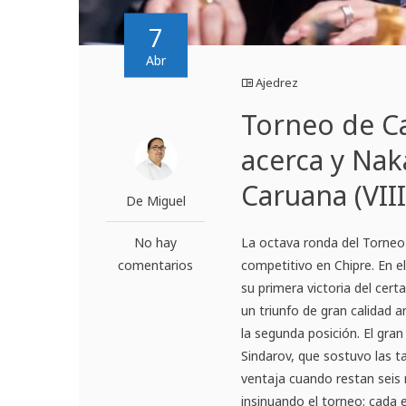
7
Abr
Ajedrez
Torneo de Ca
acerca y Nak
Caruana (VIII
De Miguel
No hay
La octava ronda del Torneo
comentarios
competitivo en Chipre. En e
su primera victoria del cer
un triunfo de gran calidad
la segunda posición. El gran
Sindarov, que sostuvo las t
ventaja cuando restan seis 
insinuando el torneo: cada 