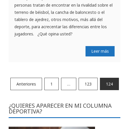
personas tratan de encontrar en la rivalidad sobre el
terreno de béisbol, la cancha de baloncesto o el
tablero de ajedrez, otros motivos, más allá del
deporte, para acrecentar las diferencias entre los
jugadores. ¿Qué opina usted?
Leer más
Paginación
Anteriores
1
…
123
124
de
entradas
¿QUIERES APARECER EN MI COLUMNA
DEPORTIVA?