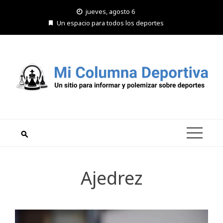
Saltar
jueves, agosto 6
al
Un espacio para todos los deportes
contenido
Ajedrez