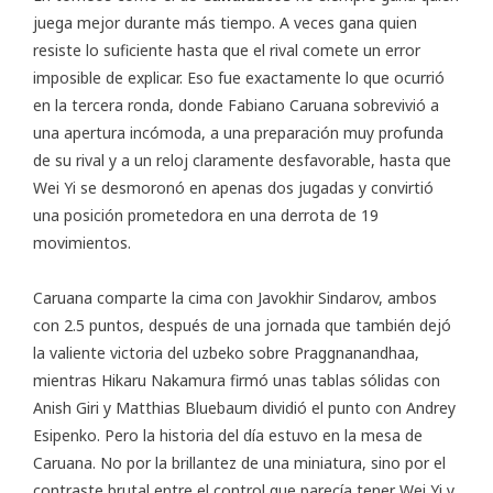
juega mejor durante más tiempo. A veces gana quien
resiste lo suficiente hasta que el rival comete un error
imposible de explicar. Eso fue exactamente lo que ocurrió
en la tercera ronda, donde Fabiano Caruana sobrevivió a
una apertura incómoda, a una preparación muy profunda
de su rival y a un reloj claramente desfavorable, hasta que
Wei Yi se desmoronó en apenas dos jugadas y convirtió
una posición prometedora en una derrota de 19
movimientos.
Caruana comparte la cima con Javokhir Sindarov, ambos
con 2.5 puntos, después de una jornada que también dejó
la valiente victoria del uzbeko sobre Praggnanandhaa,
mientras Hikaru Nakamura firmó unas tablas sólidas con
Anish Giri y Matthias Bluebaum dividió el punto con Andrey
Esipenko. Pero la historia del día estuvo en la mesa de
Caruana. No por la brillantez de una miniatura, sino por el
contraste brutal entre el control que parecía tener Wei Yi y