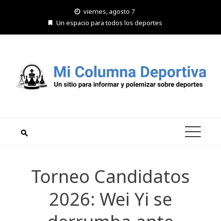
Saltar
viernes, agosto 7
al
Un espacio para todos los deportes
contenido
Torneo Candidatos
2026: Wei Yi se