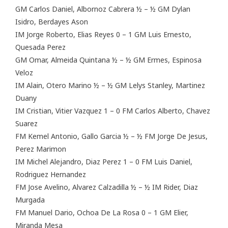
GM Carlos Daniel, Albornoz Cabrera ½ – ½ GM Dylan
Isidro, Berdayes Ason
IM Jorge Roberto, Elias Reyes 0 – 1 GM Luis Ernesto,
Quesada Perez
GM Omar, Almeida Quintana ½ – ½ GM Ermes, Espinosa
Veloz
IM Alain, Otero Marino ½ – ½ GM Lelys Stanley, Martinez
Duany
IM Cristian, Vitier Vazquez 1 – 0 FM Carlos Alberto, Chavez
Suarez
FM Kemel Antonio, Gallo Garcia ½ – ½ FM Jorge De Jesus,
Perez Marimon
IM Michel Alejandro, Diaz Perez 1 – 0 FM Luis Daniel,
Rodriguez Hernandez
FM Jose Avelino, Alvarez Calzadilla ½ – ½ IM Rider, Diaz
Murgada
FM Manuel Dario, Ochoa De La Rosa 0 – 1 GM Elier,
Miranda Mesa