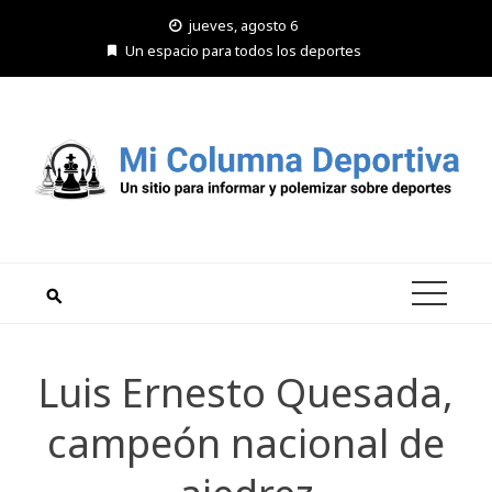
Saltar
jueves, agosto 6
al
Un espacio para todos los deportes
contenido
Luis Ernesto Quesada,
campeón nacional de