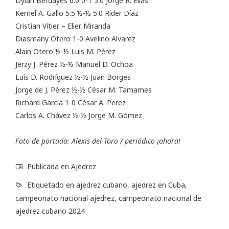
Dylan Berdayes 6.0 0-1 5.0 Jorge R. Elías
Kemel A. Gallo 5.5 ½-½ 5.0 Rider Díaz
Cristian Vitier – Elier Miranda
Diasmany Otero 1-0 Avelino Alvarez
Alain Otero ½-½ Luis M. Pérez
Jerzy J. Pérez ½-½ Manuel D. Ochoa
Luis D. Rodríguez ½-½ Juan Borges
Jorge de J. Pérez ½-½ César M. Tamames
Richard García 1-0 César A. Perez
Carlos A. Chávez ½-½ Jorge M. Gómez
Foto de portada: Alexis del Toro / periódico ¡ahora!
Publicada en
Ajedrez
Etiquetado en
ajedrez cubano
,
ajedrez en Cuba
,
campeonato nacional ajedrez
,
campeonato nacional de
ajedrez cubano 2024