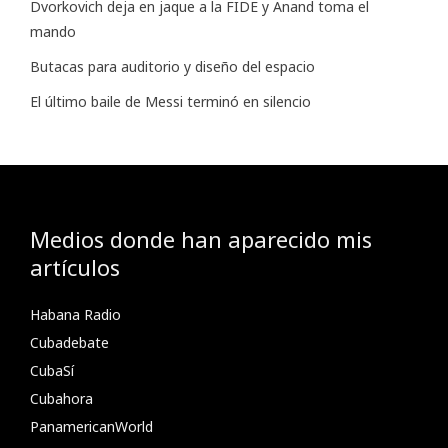
Dvorkovich deja en jaque a la FIDE y Anand toma el
mando
Butacas para auditorio y diseño del espacio
El último baile de Messi terminó en silencio
Medios donde han aparecido mis
artículos
Habana Radio
Cubadebate
CubaSí
Cubahora
PanamericanWorld