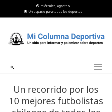
Saltar
miércoles, agosto 5
al
Un espacio para todos los deportes
contenido
Un recorrido por los
10 mejores futbolistas