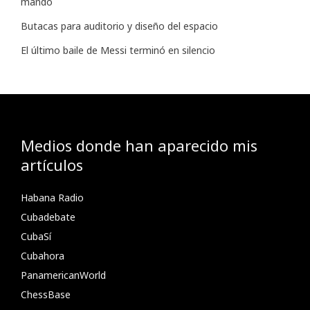
mando
Butacas para auditorio y diseño del espacio
El último baile de Messi terminó en silencio
Medios donde han aparecido mis
artículos
Habana Radio
Cubadebate
CubaSí
Cubahora
PanamericanWorld
ChessBase