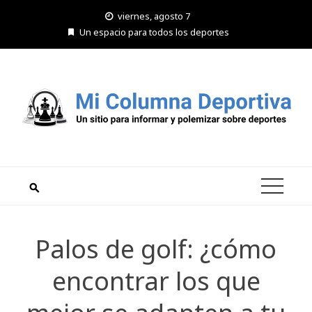
Saltar
viernes, agosto 7
al
Un espacio para todos los deportes
contenido
Palos de golf: ¿cómo
encontrar los que