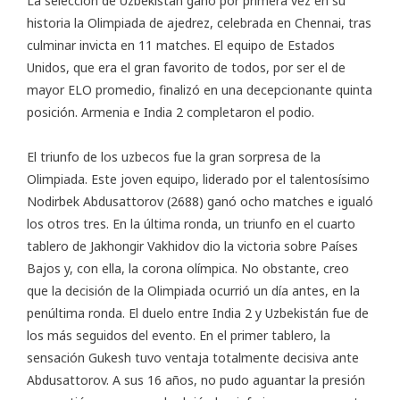
La selección de Uzbekistán ganó por primera vez en su
historia la Olimpiada de ajedrez, celebrada en Chennai, tras
culminar invicta
en 11 matches. El equipo de Estados
Unidos, que era el gran favorito de todos, por ser el de
mayor ELO promedio, finalizó en una decepcionante quinta
posición. Armenia e India 2 completaron el podio.
El triunfo de los uzbecos fue la gran sorpresa de la
Olimpiada. Este joven equipo, liderado por el talentosísimo
Nodirbek Abdusattorov (2688) ganó ocho matches e igualó
los otros tres. En la última ronda, un triunfo en el cuarto
tablero de Jakhongir Vakhidov dio la victoria sobre Países
Bajos y, con ella, la corona olímpica. No obstante, creo
que la decisión de la Olimpiada ocurrió un día antes, en la
penúltima ronda. El duelo entre India 2 y Uzbekistán fue de
los más seguidos del evento. En el primer tablero, la
sensación Gukesh tuvo ventaja totalmente decisiva ante
Abdusattorov. A sus 16 años, no pudo aguantar la presión