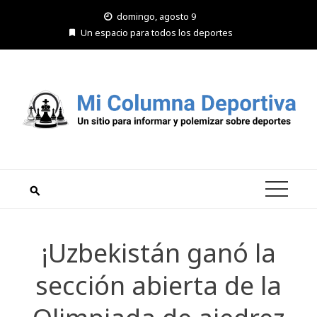
Saltar
domingo, agosto 9
al
Un espacio para todos los deportes
contenido
¡Uzbekistán ganó la
sección abierta de la