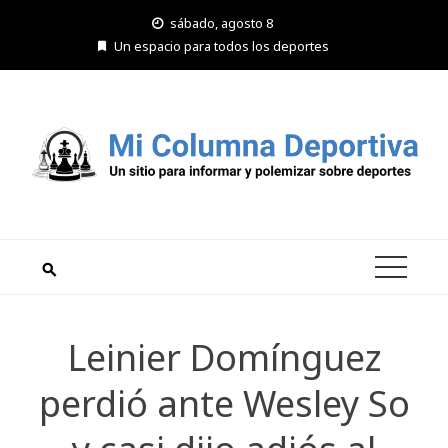
Saltar
sábado, agosto 8
al
Un espacio para todos los deportes
contenido
Leinier Domínguez
perdió ante Wesley So