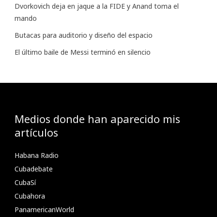
Dvorkovich deja en jaque a la FIDE y Anand toma el
mando
Butacas para auditorio y diseño del espacio
El último baile de Messi terminó en silencio
Medios donde han aparecido mis
artículos
Habana Radio
Cubadebate
CubaSí
Cubahora
PanamericanWorld