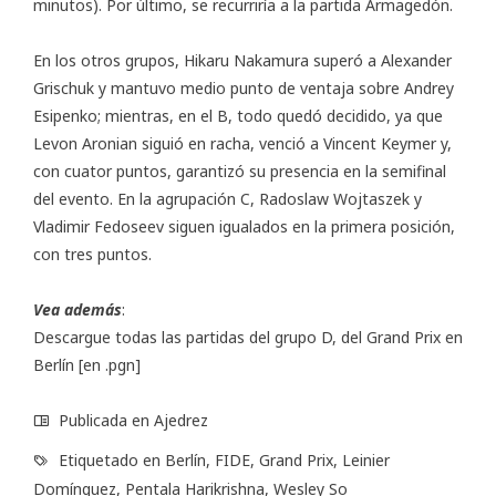
minutos). Por último, se recurriría a la partida Armagedón.
En los otros grupos, Hikaru Nakamura superó a Alexander
Grischuk y mantuvo medio punto de ventaja sobre Andrey
Esipenko; mientras, en el B, todo quedó decidido, ya que
Levon Aronian siguió en racha, venció a Vincent Keymer y,
con cuator puntos, garantizó su presencia en la semifinal
del evento. En la agrupación C, Radoslaw Wojtaszek y
Vladimir Fedoseev siguen igualados en la primera posición,
con tres puntos.
Vea además
:
Descargue todas las partidas del grupo D, del Grand Prix en
Berlín
[en .pgn]
Publicada en
Ajedrez
Etiquetado en
Berlín
,
FIDE
,
Grand Prix
,
Leinier
Domínguez
,
Pentala Harikrishna
,
Wesley So