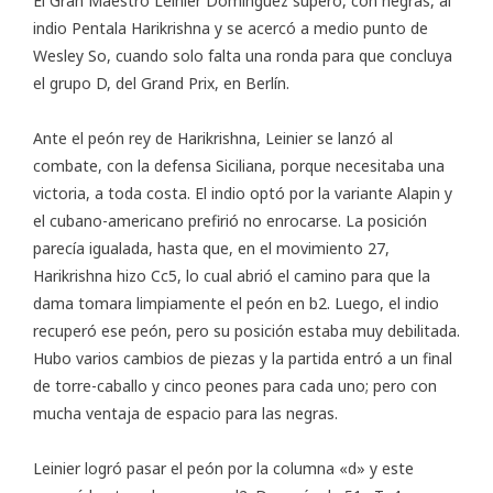
El Gran Maestro Leinier Domínguez superó, con negras, al
indio Pentala Harikrishna y se acercó a medio punto de
Wesley So, cuando solo falta una ronda para que concluya
el grupo D, del
Grand Prix
, en Berlín.
Ante el peón rey de Harikrishna, Leinier se lanzó al
combate, con la defensa Siciliana, porque necesitaba una
victoria, a toda costa. El indio optó por la variante Alapin y
el cubano-americano prefirió no enrocarse. La posición
parecía igualada, hasta que, en el movimiento 27,
Harikrishna hizo Cc5, lo cual abrió el camino para que la
dama tomara limpiamente el peón en b2. Luego, el indio
recuperó ese peón, pero su posición estaba muy debilitada.
Hubo varios cambios de piezas y la partida entró a un final
de torre-caballo y cinco peones para cada uno; pero con
mucha ventaja de espacio para las negras.
Leinier logró pasar el peón por la columna «d» y este