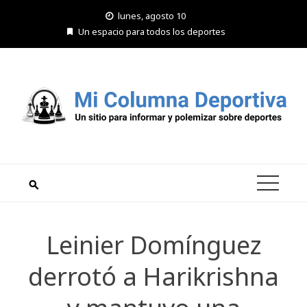
Saltar
lunes, agosto 10
al
Un espacio para todos los deportes
contenido
Leinier Domínguez
derrotó a Harikrishna