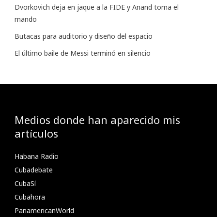
Dvorkovich deja en jaque a la FIDE y Anand toma el
mando
Butacas para auditorio y diseño del espacio
El último baile de Messi terminó en silencio
Medios donde han aparecido mis
artículos
Habana Radio
Cubadebate
CubaSí
Cubahora
PanamericanWorld