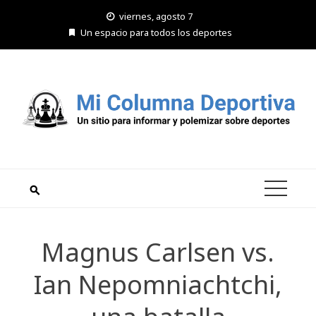
Saltar
viernes, agosto 7
al
Un espacio para todos los deportes
contenido
Magnus Carlsen vs.
Ian Nepomniachtchi,