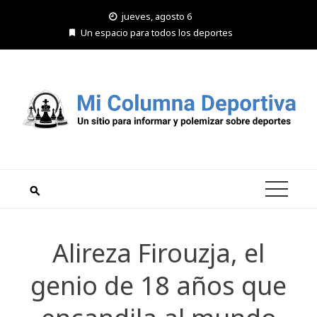
Saltar
jueves, agosto 6
al
Un espacio para todos los deportes
contenido
Alireza Firouzja, el
genio de 18 años que