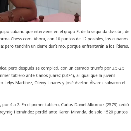
quipo cubano que interviene en el grupo E, de la segunda división, de
forma Chess.com. Ahora, con 10 puntos de 12 posibles, los cubanos
; pero tendrán un cierre durísimo, porque enfrentarán a los líderes,
aica; pero después se complicó, con un cerrado triunfo por 3.5-2.5
mer tablero ante Carlos Juárez (2374), al igual que la juvenil
 Lelys Martínez, Oleiny Linares y José Avelino Álvarez salvaron el
por 4 a 2. En el primer tablero, Carlos Daniel Albornoz (2573) cedió
, Ineymig Hernández perdió ante Karen Miranda, de solo 1520 puntos