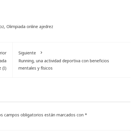
noz
,
Olimpiada online ajedrez
rior
Siguiente
iada
Running, una actividad deportiva con beneficios
 (I)
mentales y físicos
os campos obligatorios están marcados con
*