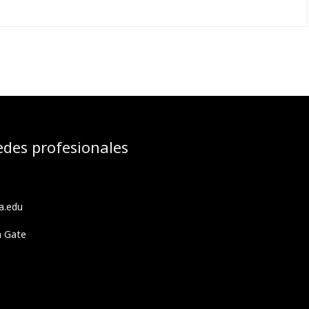
edes profesionales
a.edu
h Gate