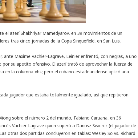
nte el azerí Shakhriyar Mamedyarov, en 39 movimientos de un
eres tras cinco jornadas de la
Copa Sinquefield
, en San Luis.
or, ante Maxime Vachier-Lagrave, Leinier enfrentó, con negras, a uno
por su apetito ofensivo. El azerí trató de aprovechar la fuerza de
dama en la columna «h»; pero el cubano-estadounidense aplicó una
 cada jugador que estaba totalmente igualado, así que repitieron
ry Xiong sobre el número 2 del mundo, Fabiano Caruana, en 36
rancés Vachier-Lagrave quien superó a Dariusz Swiercz (el jugador de
as otras dos partidas concluyeron en tablas: Wesley So vs. Richard