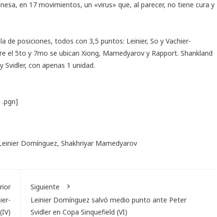
inesa, en 17 movimientos, un «virus» que, al parecer, no tiene cura y
la de posiciones, todos con 3,5 puntos: Leinier, So y Vachier-
tre el 5to y 7mo se ubican Xiong, Mamedyarov y Rapport. Shankland
y Svidler, con apenas 1 unidad.
 .pgn]
Leinier Domínguez
,
Shakhriyar Mamedyarov
rior
Siguiente
ier-
Leinier Domínguez salvó medio punto ante Peter
(IV)
Svidler en Copa Sinquefield (VI)